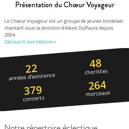
Présentation du Chœur Voyageur
Le Chœur Voyageur est un groupe de jeunes bordelais
chantant sous la direction d’Alexis Duffaure depuis
2004.
Découvrir son histoire »
48
22
choristes
années d’existence
264
379
morceaux
concerts
Notre répertoire éclectique