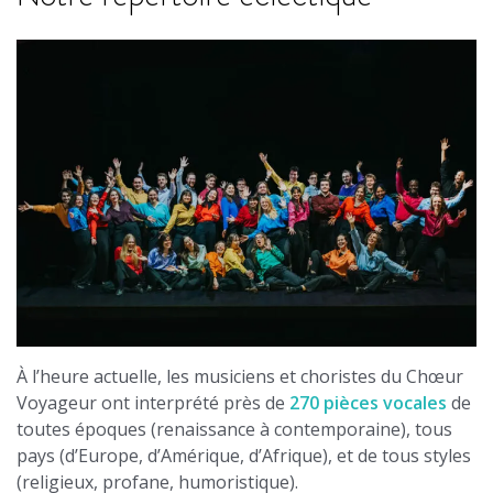
À l’heure actuelle, les musiciens et choristes du Chœur
Voyageur ont interprété près de
270 pièces vocales
de
toutes époques (renaissance à contemporaine), tous
pays (d’Europe, d’Amérique, d’Afrique), et de tous styles
(religieux, profane, humoristique).