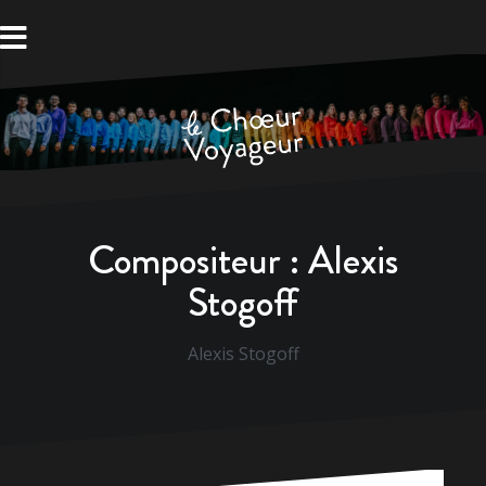
Aller
au
contenu
Compositeur :
Alexis
Stogoff
Alexis Stogoff