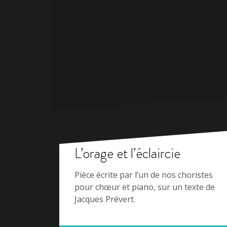
L’orage et l’éclaircie
Pièce écrite par l’un de nos choristes
pour chœur et piano, sur un texte de
Jacques Prévert.