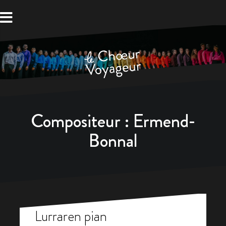
Aller
au
contenu
Compositeur :
Ermend-
Bonnal
Lurraren pian