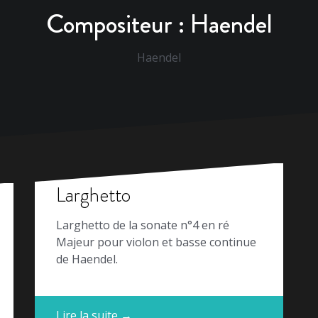
Compositeur :
Haendel
Haendel
Larghetto
Larghetto de la sonate n°4 en ré
Majeur pour violon et basse continue
de Haendel.
Lire la suite →