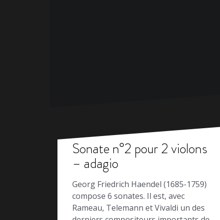
Sonate n°2 pour 2 violons
– adagio
Georg Friedrich Haendel (1685-1759)
compose 6 sonates. Il est, avec
Rameau, Telemann et Vivaldi un des
derniers compositeurs importants de