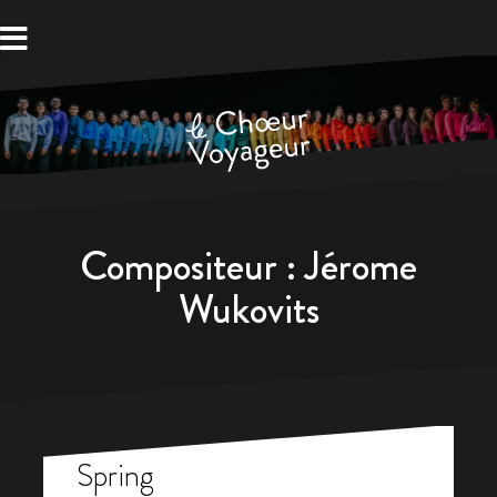
Aller
au
contenu
Compositeur :
Jérome
Wukovits
Spring