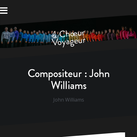
Aller
au
contenu
Compositeur :
John
Williams
John Williams