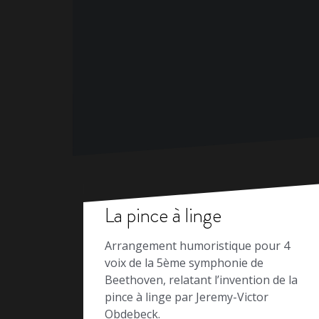
La pince à linge
Arrangement humoristique pour 4
voix de la 5ème symphonie de
Beethoven, relatant l’invention de la
pince à linge par Jeremy-Victor
Obdebeck.