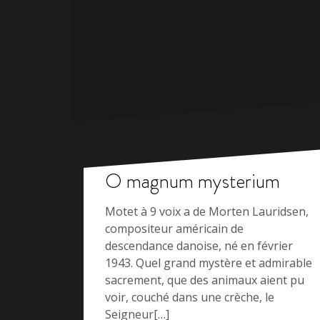
O magnum mysterium
Motet à 9 voix a de Morten Lauridsen,
compositeur américain de
descendance danoise, né en février
1943. Quel grand mystère et admirable
sacrement, que des animaux aient pu
voir, couché dans une crèche, le
Seigneur[…]