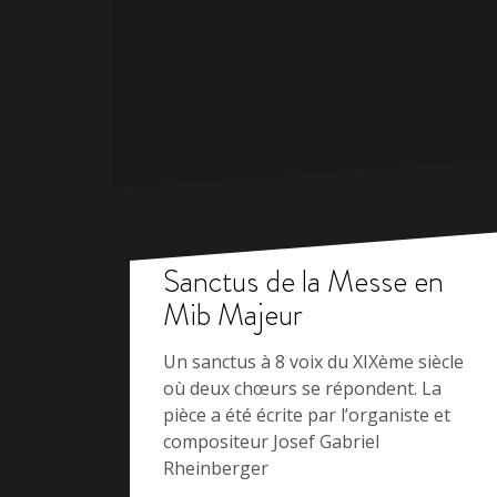
Sanctus de la Messe en
Mib Majeur
Un sanctus à 8 voix du XIXème siècle
où deux chœurs se répondent. La
pièce a été écrite par l’organiste et
compositeur Josef Gabriel
Rheinberger