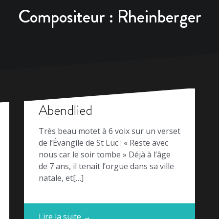
Compositeur :
Rheinberger
Abendlied
Très beau motet à 6 voix sur un verset
de l’Évangile de St Luc : « Reste avec
nous car le soir tombe » Déjà à l’âge
de 7 ans, il tenait l’orgue dans sa ville
natale, et[…]
Lire la suite →