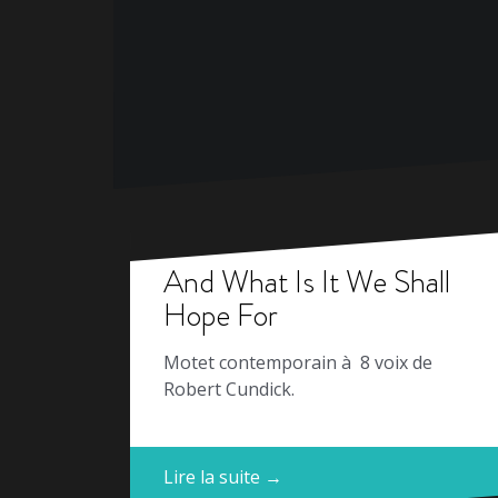
And What Is It We Shall
Hope For
Motet contemporain à 8 voix de
Robert Cundick.
Lire la suite →