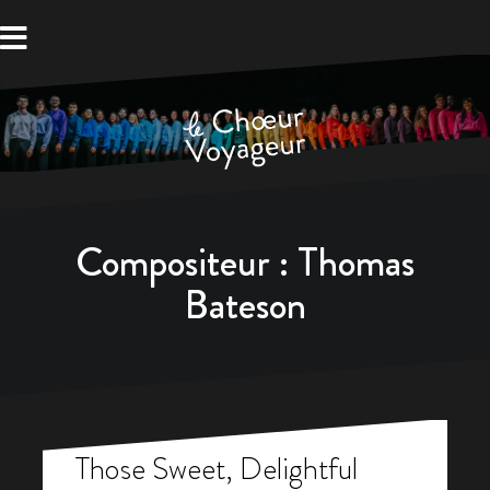
Aller
au
contenu
Compositeur :
Thomas
Bateson
Those Sweet, Delightful