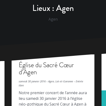
Lieux :
Agen
Agen
Église du Sacré Cœur
d’Agen
samedi 30 janvier 2016 – Agen, Lot-et-Garonne – Entrée
libre
Notre premier concert de l’année aura
lieu samedi 30 janvier 2016 à l’église
néo-gothique du Sacré Cœur à Agen à