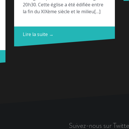
20h30. Cette église a été édifiée entre
la fin du XIXème siècle et le milieu[…]
Lire la suite →
Suivez-nous sur Twitte