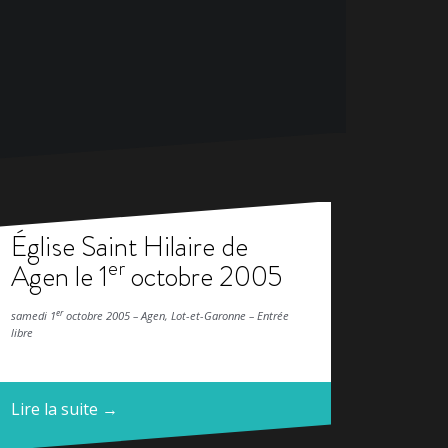
Église Saint Hilaire de
er
Agen le 1
octobre 2005
er
samedi 1
octobre 2005 – Agen, Lot-et-Garonne – Entrée
libre
Lire la suite →