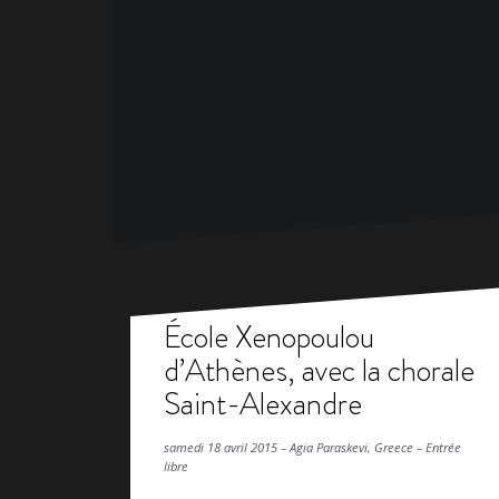
École Xenopoulou
d’Athènes, avec la chorale
Saint-Alexandre
samedi 18 avril 2015 – Agia Paraskevi, Greece – Entrée
libre