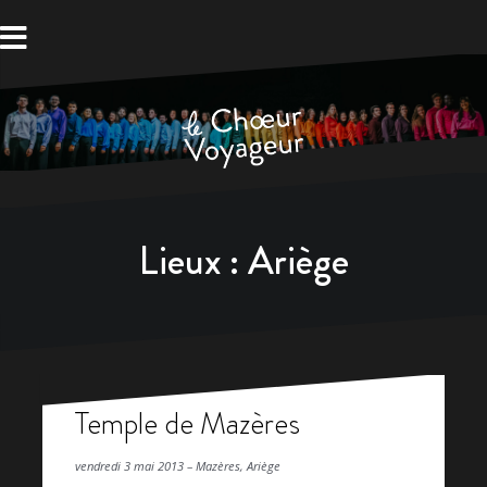
Aller
au
contenu
Lieux :
Ariège
Temple de Mazères
vendredi 3 mai 2013 – Mazères, Ariège