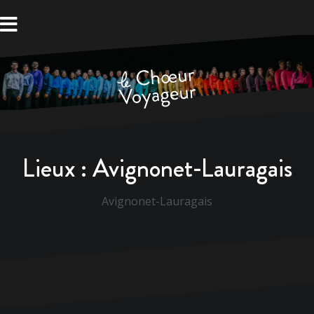
Aller
au
contenu
Lieux :
Avignonet-Lauragais
Avignonet-Lauragais