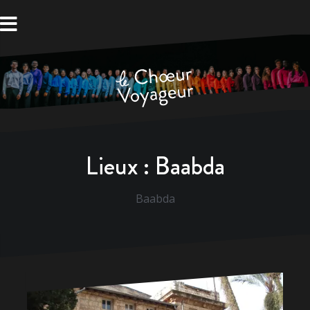
Aller
au
contenu
Lieux :
Baabda
Baabda