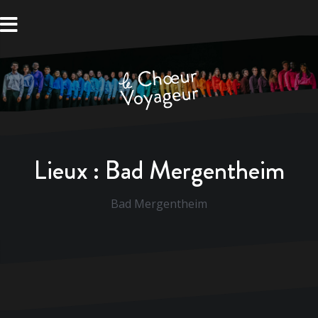
Aller
au
contenu
Lieux :
Bad Mergentheim
Bad Mergentheim