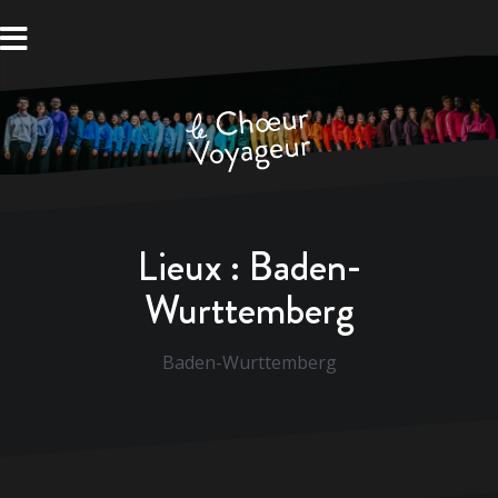
Aller
au
contenu
Lieux :
Baden-
Wurttemberg
Baden-Wurttemberg