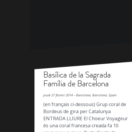
Basílica de la Sagrada
Família de Barcelona
jeudi 27 février 2014 – Barcelona, Barcelona, Spain
(en français ci-dessous) Grup coral de
Bordeus de gira per Catalunya
ENTRADA LLIURE El Choeur Voyageur
és una coral francesa creada fa 10