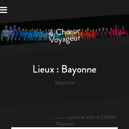
Aller
au
contenu
Lieux :
Bayonne
Bayonne