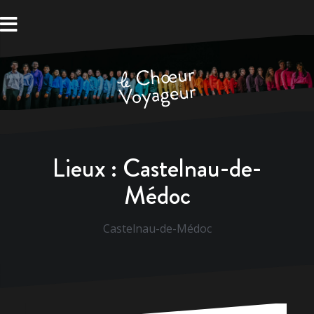
Aller
au
contenu
Lieux :
Castelnau-de-
Médoc
Castelnau-de-Médoc