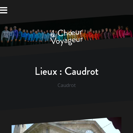
Aller
au
contenu
Lieux :
Caudrot
Caudrot