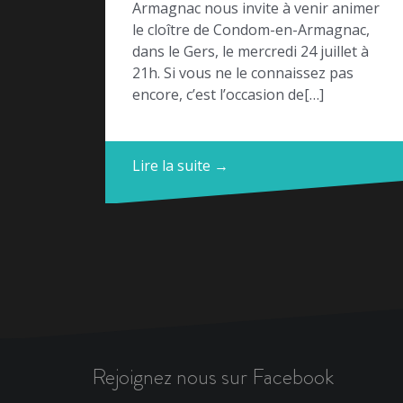
Armagnac nous invite à venir animer
le cloître de Condom-en-Armagnac,
dans le Gers, le mercredi 24 juillet à
21h. Si vous ne le connaissez pas
encore, c’est l’occasion de[…]
Lire la suite →
Rejoignez nous sur Facebook