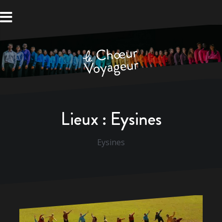
Aller
au
contenu
Lieux :
Eysines
Eysines