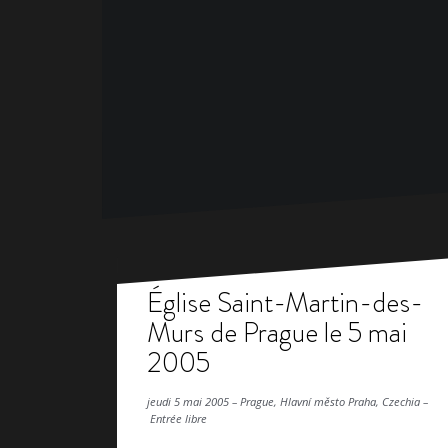
Église Saint-Martin-des-
Murs de Prague le 5 mai
2005
jeudi 5 mai 2005 – Prague, Hlavní město Praha, Czechia –
Entrée libre