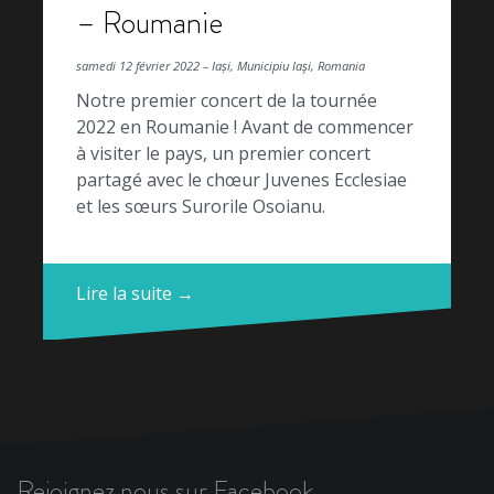
– Roumanie
samedi 12 février 2022 – Iași, Municipiu Iaşi, Romania
Notre premier concert de la tournée
2022 en Roumanie ! Avant de commencer
à visiter le pays, un premier concert
partagé avec le chœur Juvenes Ecclesiae
et les sœurs Surorile Osoianu.
Lire la suite →
Rejoignez nous sur Facebook