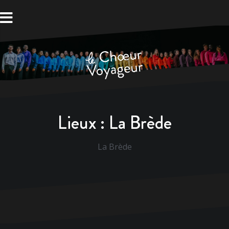
Aller
au
contenu
Lieux :
La Brède
La Brède