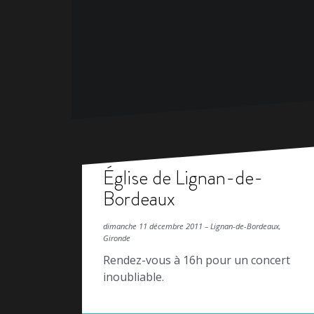
Église de Lignan-de-
Bordeaux
dimanche 11 décembre 2011 – Lignan-de-Bordeaux,
Gironde
Rendez-vous à 16h pour un concert
inoubliable.