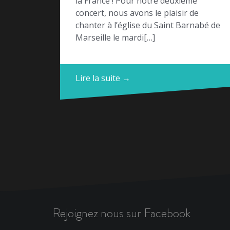
la France ! Pour notre deuxième
concert, nous avons le plaisir de
chanter à l’église du Saint Barnabé de
Marseille le mardi[…]
Lire la suite →
Rejoignez nous sur Facebook