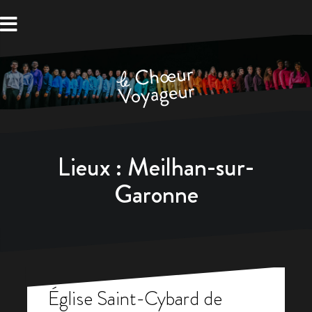
Aller
au
contenu
Lieux :
Meilhan-sur-
Garonne
Église Saint-Cybard de