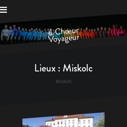
Aller
au
contenu
Lieux :
Miskolc
Miskolc