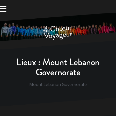
Aller
au
contenu
Lieux :
Mount Lebanon
Governorate
Mount Lebanon Governorate