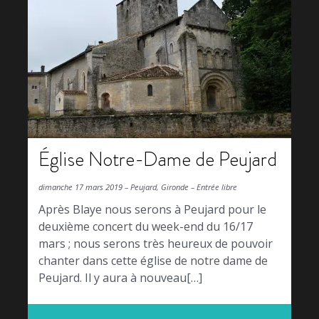
Église Notre-Dame de Peujard
dimanche 17 mars 2019 – Peujard, Gironde – Entrée libre
Après Blaye nous serons à Peujard pour le
deuxième concert du week-end du 16/17
mars ; nous serons très heureux de pouvoir
chanter dans cette église de notre dame de
Peujard. Il y aura à nouveau[…]