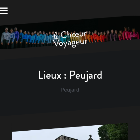
Aller
au
contenu
Lieux :
Peujard
Peujard