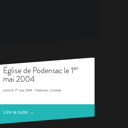
er
Église de Podensac le 1
mai 2004
er
samedi 1
mai 2004 – Podensac, Gironde
Lire la suite →