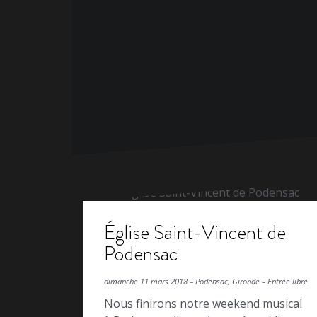
Église Saint-Vincent de
Podensac
dimanche 11 mars 2018 – Podensac, Gironde – Entrée libre
Nous finirons notre weekend musical