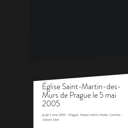
Église Saint-Martin-des-
Murs de Prague le 5 mai
2005
jeudi 5 mai 2005 – Prague, Hlavní město Praha, Czechia –
Entrée libre