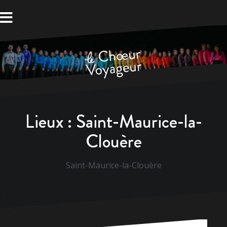
Aller
au
contenu
Lieux :
Saint-Maurice-la-
Clouère
Saint-Maurice-la-Clouère