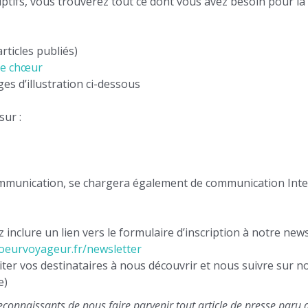
iptifs, vous trouverez tout ce dont vous avez besoin pour la 
rticles publiés)
 de chœur
s d’illustration ci-dessous
sur :
mmunication, se chargera également de communication Intern
 inclure un lien vers le formulaire d’inscription à notre ne
hoeurvoyageur.fr/newsletter
er vos destinataires à nous découvrir et nous suivre sur no
e)
econnaissants de nous faire parvenir tout article de presse paru au