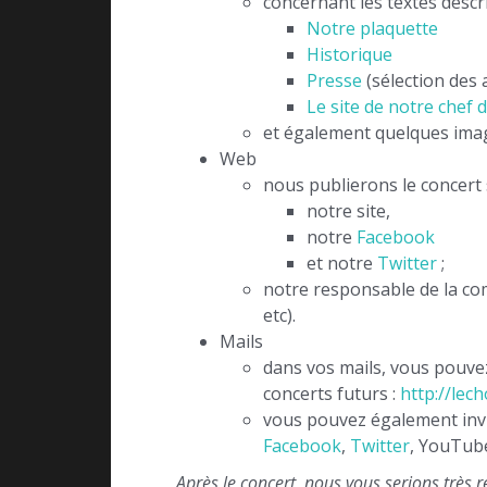
concernant les textes descr
Notre plaquette
Historique
Presse
(sélection des a
Le site de notre chef
et également quelques image
Web
nous publierons le concert 
notre site,
notre
Facebook
et notre
Twitter
;
notre responsable de la co
etc).
Mails
dans vos mails, vous pouvez
concerts futurs :
http://lec
vous pouvez également invit
Facebook
,
Twitter
, YouTub
Après le concert, nous vous serions très r