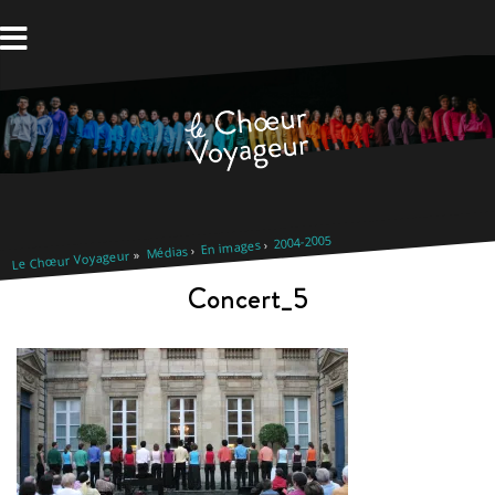
Aller
au
contenu
2004-2005
En images
Médias
Le Chœur Voyageur
Concert_5