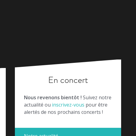
En concert
Nous revenons bientôt !
Suivez notre
actualité ou
inscrivez-vous
pour être
alertés de nos prochains concerts !
Notre actualité →