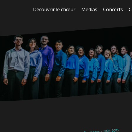
Aller
Découvrir le chœur
Médias
Concerts
C
au
contenu
2004-2005
En images