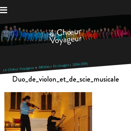
Aller
au
contenu
2004-2005
En images
Médias
Le Chœur Voyageur
Duo_de_violon_et_de_scie_musicale