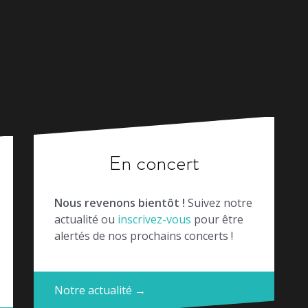
En concert
Nous revenons bientôt !
Suivez notre
actualité ou
inscrivez-vous
pour être
alertés de nos prochains concerts !
Notre actualité →