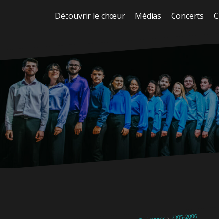
Aller
Découvrir le chœur
Médias
Concerts
C
au
contenu
2005-2006
En images