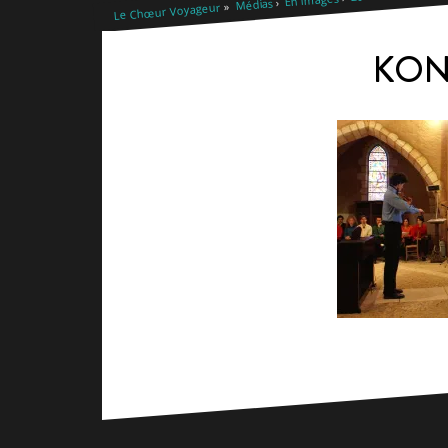
Médias
Le Chœur Voyageur
KON