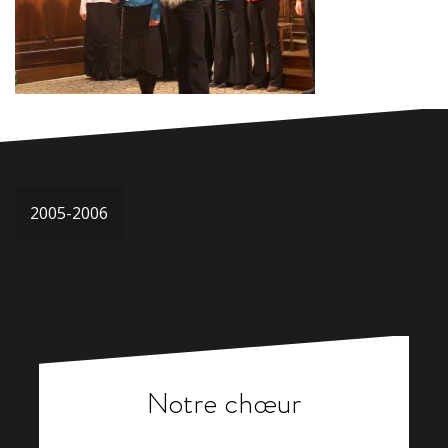
Navigation
2005-2006
de
l’article
Notre chœur