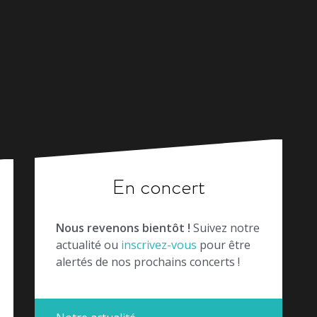
En concert
Nous revenons bientôt !
Suivez notre
actualité ou
inscrivez-vous
pour être
alertés de nos prochains concerts !