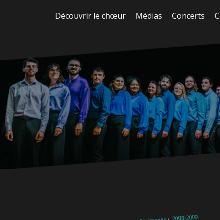
Aller
Découvrir le chœur
Médias
Concerts
C
au
contenu
2008-2009
En images