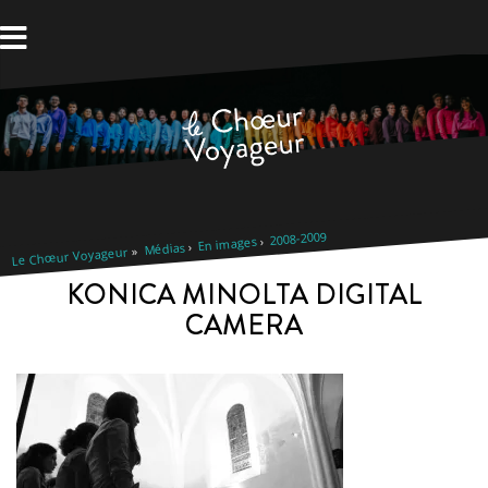
Aller
au
contenu
2008-2009
En images
Médias
Le Chœur Voyageur
KONICA MINOLTA DIGITAL
CAMERA