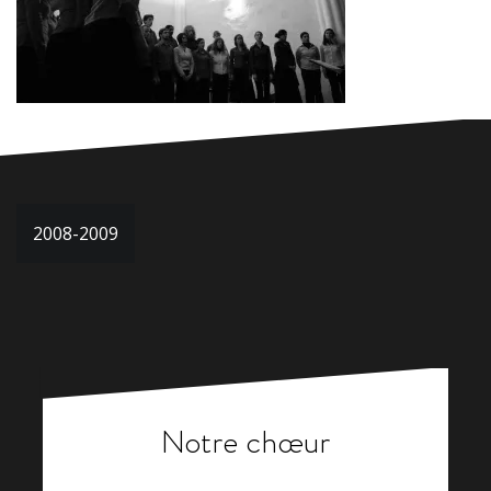
Navigation
2008-2009
de
l’article
Notre chœur