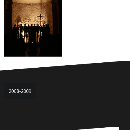
Navigation
2008-2009
de
l’article