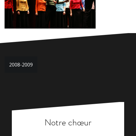
Navigation
2008-2009
de
l’article
Notre chœur