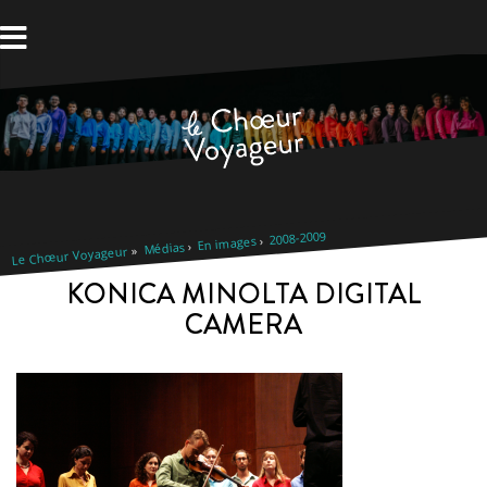
Aller
au
contenu
2008-2009
En images
Médias
Le Chœur Voyageur
KONICA MINOLTA DIGITAL
CAMERA