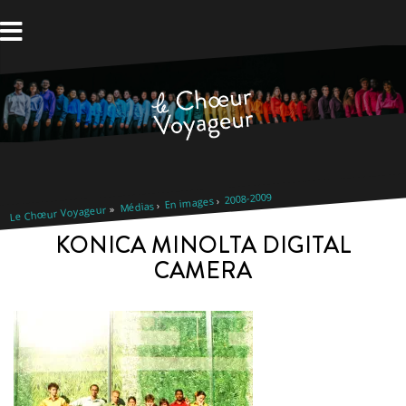
Aller
au
contenu
2008-2009
En images
Médias
Le Chœur Voyageur
KONICA MINOLTA DIGITAL
CAMERA