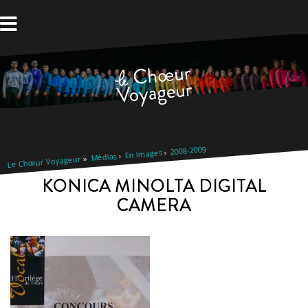
Aller
au
contenu
2008-2009
En images
Médias
Le Chœur Voyageur
KONICA MINOLTA DIGITAL
CAMERA