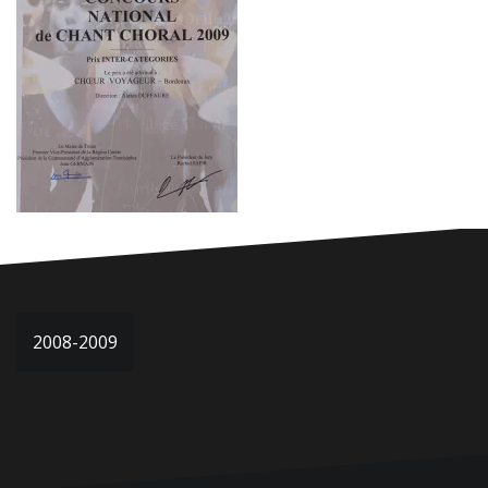
Navigation
2008-2009
de
l’article