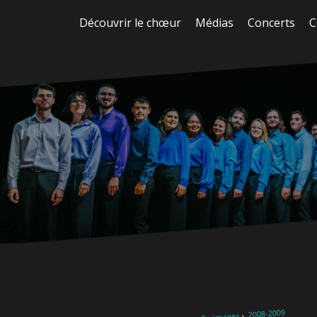
Aller
Découvrir le chœur
Médias
Concerts
C
au
contenu
2008-2009
En images