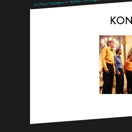
Médias
Le Chœur Voyageur
KON