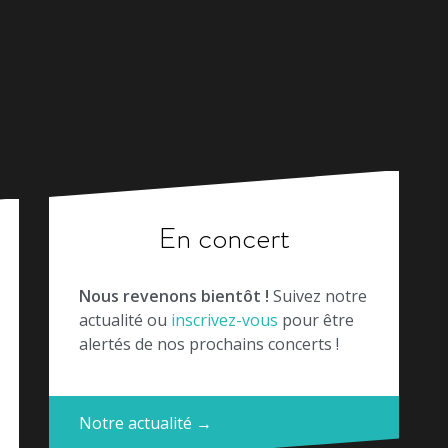
En concert
Nous revenons bientôt !
Suivez notre
actualité ou
inscrivez-vous
pour être
alertés de nos prochains concerts !
Notre actualité →